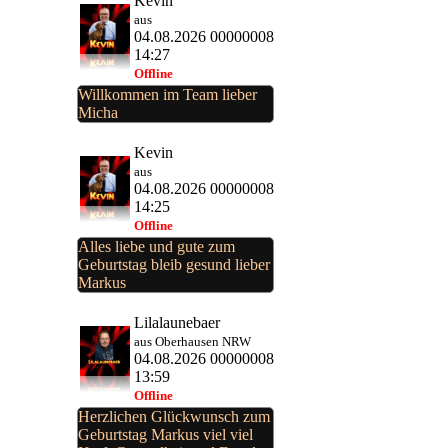
Kevin
aus
04.08.2026 00000008
14:27
Offline
Willkommen im Team lieber
Micha
Kevin
aus
04.08.2026 00000008
14:25
Offline
Alles liebe und gute zum
Geburtstag bleib gesund lieber
Markus
Lilalaunebaer
aus Oberhausen NRW
04.08.2026 00000008
13:59
Offline
Herzlichen Glückwunsch zum
Geburtstag Markus viel viel