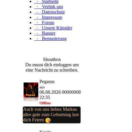
·
Startseite
·
Verlink uns
·
Datenschutz
·
Impressum
·
Forum
·
Unsere Künstler
·
Banner
·
Bemusterung
Shoutbox
Du musst dich einloggen um
eine Nachricht zu schreiben.
Pegasus
aus
06.08.2026 00000008
22:35
Offline
Auch von uns lieben Markus
alles gute zum Geburtstag lass
dich Feiern