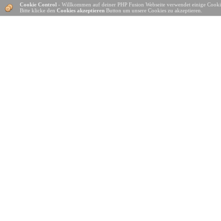
Cookie Control
- Willkommen auf deiner PHP Fusion Webseite verwendet einige Cooki
Bitte klicke den
Cookies akzeptieren
Button um unsere Cookies zu akzeptieren.