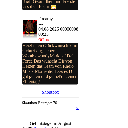
Kraft Gesundheit und Freude
lass dich feiern
Dreamy
aus
04.08.2026 00000008
00:23
Offline
Herzlichen Glückwunsch zum
Geburtstag, lieber
WombiewandyMarkus / Delta
Force Das wünscht Dir von
Herzen das Team von Radio
Musik Momente! Lass es Dir
gut gehen und genieße Deinen
Ehrentag!
Shoutbox
Shoutbox Beiträge: 70
©
Geburtstage im August